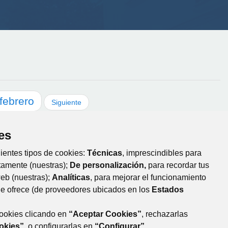
febrero
Siguiente
es
uientes tipos de cookies:
Técnicas
, imprescindibles para
tamente (nuestras);
De personalización,
para recordar tus
web (nuestras);
Analíticas
, para mejorar el funcionamiento
que ofrece (de proveedores ubicados en los
Estados
cookies clicando en
“Aceptar Cookies”
, rechazarlas
okies”
, o configurarlas en
“Configurar”
.