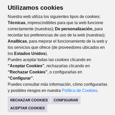
Utilizamos cookies
Nuestra web utiliza los siguientes tipos de cookies:
Técnicas
, imprescindibles para que la web funcione
correctamente (nuestras);
De personalización,
para
recordar tus preferencias de uso de la web (nuestras);
Eventos
Día
Semana
Mes
Año
Analíticas
, para mejorar el funcionamiento de la web y
los servicios que ofrece (de proveedores ubicados en
sábado
27
abril
Anterior
Siguiente
los
Estados Unidos
).
Puedes aceptar todas las cookies clicando en
“Aceptar Cookies”
, rechazarlas clicando en
“Rechazar Cookies”
, o configurarlas en
DEPORTES
“Configurar”
.
Centro Deportivo 'Huerta Vieja'. Acceso por C/Puerto de
Puedes consultar más información, cómo configurarlas
Cotos, s/n 28220 Majadahonda
y posibles riesgos en nuestra
Política de Cookies
.
91 634 94 23
RECHAZAR COOKIES
CONFIGURAR
deportes@majadahonda.org
ACEPTAR COOKIES
CONTACTO
MAPA WEB
AVISO LEGAL
POLÍTICA DE PRIVACIDAD