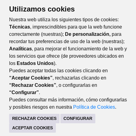
Utilizamos cookies
Nuestra web utiliza los siguientes tipos de cookies:
Técnicas
, imprescindibles para que la web funcione
correctamente (nuestras);
De personalización,
para
recordar tus preferencias de uso de la web (nuestras);
Eventos
Día
Semana
Mes
Año
Analíticas
, para mejorar el funcionamiento de la web y
los servicios que ofrece (de proveedores ubicados en
martes
10
septiembre
Anterior
Siguiente
los
Estados Unidos
).
Puedes aceptar todas las cookies clicando en
“Aceptar Cookies”
, rechazarlas clicando en
“Rechazar Cookies”
, o configurarlas en
DEPORTES
“Configurar”
.
Centro Deportivo 'Huerta Vieja'. Acceso por C/Puerto de
Puedes consultar más información, cómo configurarlas
Cotos, s/n 28220 Majadahonda
y posibles riesgos en nuestra
Política de Cookies
.
91 634 94 23
RECHAZAR COOKIES
CONFIGURAR
deportes@majadahonda.org
ACEPTAR COOKIES
CONTACTO
MAPA WEB
AVISO LEGAL
POLÍTICA DE PRIVACIDAD