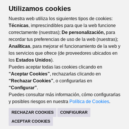
Utilizamos cookies
Nuestra web utiliza los siguientes tipos de cookies:
Técnicas
, imprescindibles para que la web funcione
correctamente (nuestras);
De personalización,
para
recordar tus preferencias de uso de la web (nuestras);
Eventos
Día
Semana
Mes
Año
Analíticas
, para mejorar el funcionamiento de la web y
los servicios que ofrece (de proveedores ubicados en
domingo
20
julio
Anterior
Siguiente
los
Estados Unidos
).
Puedes aceptar todas las cookies clicando en
“Aceptar Cookies”
, rechazarlas clicando en
“Rechazar Cookies”
, o configurarlas en
DEPORTES
“Configurar”
.
Centro Deportivo 'Huerta Vieja'. Acceso por C/Puerto de
Puedes consultar más información, cómo configurarlas
Cotos, s/n 28220 Majadahonda
y posibles riesgos en nuestra
Política de Cookies
.
91 634 94 23
RECHAZAR COOKIES
CONFIGURAR
deportes@majadahonda.org
ACEPTAR COOKIES
CONTACTO
MAPA WEB
AVISO LEGAL
POLÍTICA DE PRIVACIDAD