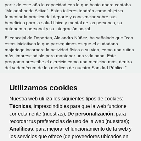
partir de este año la capacidad con la que hasta ahora contaba
“Majadahonda Activa”. Estos talleres tendrán como objetivo
fomentar la práctica del deporte y concienciar sobre sus
beneficios para la salud física y mental de las personas, su
autonomía personal y su integración social.
El concejal de Deportes, Alejandro Núñez, ha señalado que “con
estas iniciativas lo que perseguimos es que el ciudadano
majariego incorpore la actividad física a su vida, como una rutina
más, imprescindible para mantener una vida sana. Este
programa prescribe el ejercicio como una medicina más, dentro
del vademécum de los médicos de nuestra Sanidad Pública."
"Majadahonda Activa” se puso en marcha en el marco del
“Madrid Región Activa”, un programa de la Comunidad de Madrid
Utilizamos cookies
que promueve el envejecimiento activo de la población, impulsa
las relaciones sociales tan importantes para las personas
Nuestra web utiliza los siguientes tipos de cookies:
mayores, y, además, permite una reducción del gasto
Técnicas
, imprescindibles para que la web funcione
farmacéutico y sanitario, muy relevante, gracias al deporte.
correctamente (nuestras);
De personalización,
para
Dentro de esta iniciativa, el Ayuntamiento de Majadahonda,
recordar tus preferencias de uso de la web (nuestras);
propone en su web municipal rutas saludables, planes de
iniciación al ejercicio físico -dependiendo del grado de actividad
Analíticas
, para mejorar el funcionamiento de la web y
de cada persona-, consejos para comenzar a practicar deporte y
los servicios que ofrece (de proveedores ubicados en
algunas recomendaciones básicas para desarrollar las sesiones