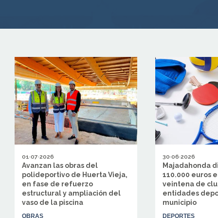
01·07·2026
30·06·2026
Avanzan las obras del
Majadahonda di
polideportivo de Huerta Vieja,
110.000 euros e
en fase de refuerzo
veintena de clu
estructural y ampliación del
entidades depo
vaso de la piscina
municipio
OBRAS
DEPORTES