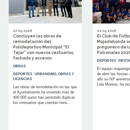
07·05·2026
04·05·2026
Concluyen las obras de
El Club de Fútb
remodelación del
Majadahonda se
Polideportivo Municipal “El
pregonero de la
Tejar” con nuevos vestuarios,
Patronales 2
fachada y accesos
DEPORTES
FIEST
OBRAS
El equipo majariego
de abrir las fiestas
DEPORTES
URBANISMO, OBRAS Y
LICENCIAS
año su 50º aniversa
Lola Moreno, ha rec
Las obras de remodelación en las que
el Ayuntamiento ha invertido más de
400.000 euros han permitido duplicar
los vestuarios que cuentan hora...