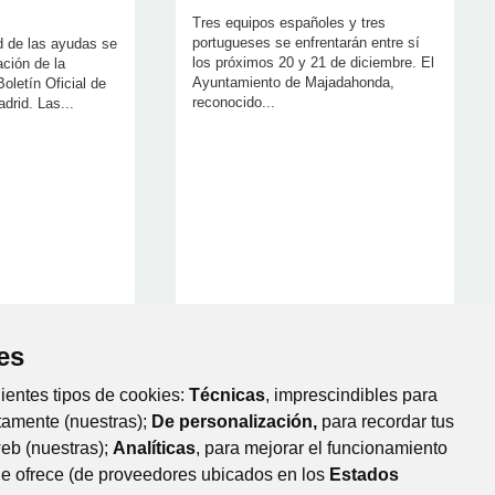
Tres equipos españoles y tres
portugueses se enfrentarán entre sí
ud de las ayudas se
los próximos 20 y 21 de diciembre. El
ación de la
Ayuntamiento de Majadahonda,
oletín Oficial de
reconocido...
drid. Las...
es
uientes tipos de cookies:
Técnicas
, imprescindibles para
tamente (nuestras);
De personalización,
para recordar tus
1 - 9 de 113 resultados.
web (nuestras);
Analíticas
, para mejorar el funcionamiento
← Primero
Anterior
Siguiente
Último →
que ofrece (de proveedores ubicados en los
Estados