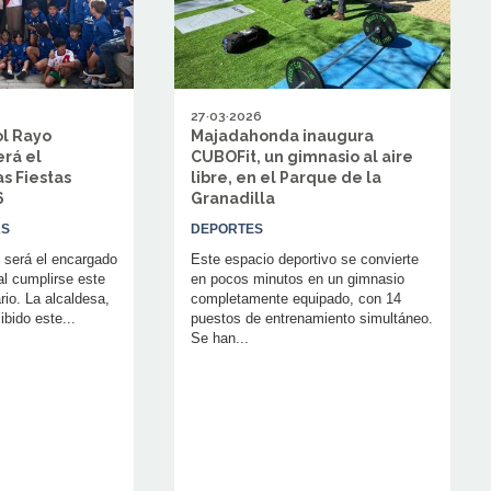
27·03·2026
ol Rayo
Majadahonda inaugura
rá el
CUBOFit, un gimnasio al aire
s Fiestas
libre, en el Parque de la
026
Granadilla
AS
DEPORTES
 será el encargado
Este espacio deportivo se convierte
 al cumplirse este
en pocos minutos en un gimnasio
rio. La alcaldesa,
completamente equipado, con 14
ibido este...
puestos de entrenamiento simultáneo.
Se han...