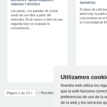
DEPORTES
MEDIO AMBIENTE
DEPORTES
URBANO Y RÚSTICO
El plazo de solicit
Las pistas, con paredes de cristal,
abrirá tras la public
serán de uso libre a partir del
convocatoria en el B
miércoles 18 de marzo si bien en una
la Comunidad de Ma
segunda fase se evaluará la
conveniencia...
Utilizamos cooki
Nuestra web utiliza los sig
que la web funcione correc
— Resultados por página
Página 1 de 13
Mostrando el intervalo 
preferencias de uso de la 
de la web y los servicios 