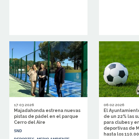
17·03·2026
06·02·2026
Majadahonda estrena nuevas
El Ayuntamien
pistas de pádel en el parque
de un 22% las 
Cerro del Aire
para clubes y e
deportivas de 
SND
hasta los 110.0