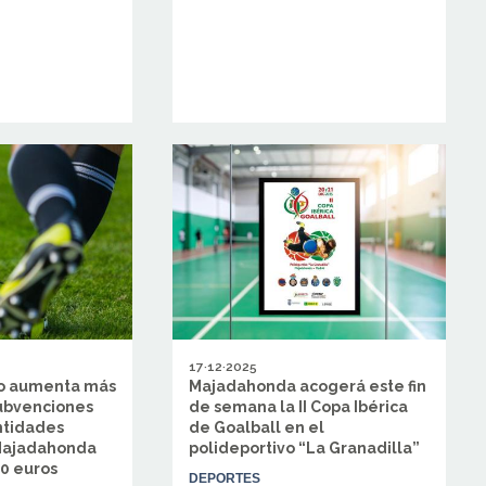
17·12·2025
to aumenta más
Majadahonda acogerá este fin
subvenciones
de semana la II Copa Ibérica
ntidades
de Goalball en el
Majadahonda
polideportivo “La Granadilla”
00 euros
DEPORTES