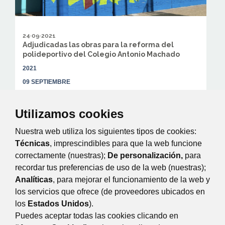
24·09·2021
Adjudicadas las obras para la reforma del
polideportivo del Colegio Antonio Machado
2021
09 SEPTIEMBRE
OBRAS
DEPORTES
EDUCACIÓN
MANTENIMIENTO DE LA
Utilizamos cookies
CIUDAD
URBANISMO, OBRAS Y LICENCIAS
Nuestra web utiliza los siguientes tipos de cookies:
En unas semanas comenzarán los trabajos que remodelarán
el edificio municipal y permitirán tanto un uso interno del
Técnicas
, imprescindibles para que la web funcione
colegio como un uso del público...
correctamente (nuestras);
De personalización,
para
recordar tus preferencias de uso de la web (nuestras);
Analíticas
, para mejorar el funcionamiento de la web y
Página 1 de 2
los servicios que ofrece (de proveedores ubicados en
Anterior
los
Estados Unidos
).
Siguiente
Puedes aceptar todas las cookies clicando en