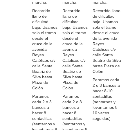
marcha.
marcha.
marcha.
Recorrido
Recorrido
Recorrido llano
llano de
llano de
de dificultad
dificultad
dificultad
baja. Usamos
baja. Usamos
baja. Usamos
solo el tramo
solo el tramo
solo el tramo
desde el cruce
desde el
desde el
de la avenida
cruce de la
cruce de la
Reyes
avenida
avenida
Católicos c/v
Reyes
Reyes
calle Santa
Católicos c/v
Católicos c/v
Beatriz de Silva
calle Santa
calle Santa
hasta Plaza de
Beatriz de
Beatriz de
Colón
Silva hasta
Silva hasta
Paramos cada
Plaza de
Plaza de
2 o 3 bancos a
Colón
Colón
hacer 8-10
Paramos
Paramos
sentadillas
cada 2 o 3
cada 2 o 3
(sentarnos y
bancos a
bancos a
levantarnos 8-
hacer 8
hacer 8
10 veces
sentadillas
sentadillas
seguidas)
(sentarnos y
(sentarnos y
levantarnos 8
levantarnos 8