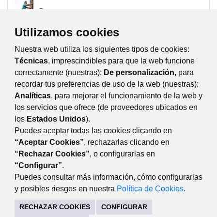
Semana 9
Utilizamos cookies
Nuestra web utiliza los siguientes tipos de cookies:
Semana 10
Técnicas
, imprescindibles para que la web funcione
correctamente (nuestras);
De personalización,
para
recordar tus preferencias de uso de la web (nuestras);
Analíticas
, para mejorar el funcionamiento de la web y
los servicios que ofrece (de proveedores ubicados en
Semana 11
los
Estados Unidos
).
Puedes aceptar todas las cookies clicando en
“Aceptar Cookies”
, rechazarlas clicando en
“Rechazar Cookies”
, o configurarlas en
DEPORTES
“Configurar”
.
Centro Deportivo 'Huerta Vieja'. Acceso por C/Puerto de
Puedes consultar más información, cómo configurarlas
Cotos, s/n 28220 Majadahonda
y posibles riesgos en nuestra
Política de Cookies
.
91 634 94 23
RECHAZAR COOKIES
CONFIGURAR
deportes@majadahonda.org